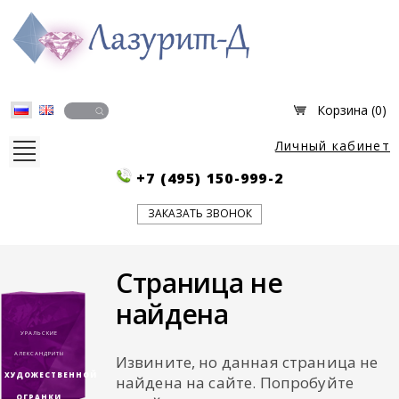
Корзина (
0
)
Личный кабинет
+7 (495) 150-999-2
О НАС
Партнёры
ЗАКАЗАТЬ ЗВОНОК
История компании
Новости
Справочник
Страница не
Изготовление ювелирных изделий
найдена
КАТАЛОГ
УРАЛЬСКИЕ
BlooMStone
АЛЕКСАНДРИТЫ
Извините, но данная страница не
Драгоценные камни огранённые
ХУДОЖЕСТВЕННОЙ
Ювелирные изделия
найдена на сайте. Попробуйте
Подарки и сувениры
ОГРАНКИ