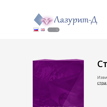
С
Изви
стр