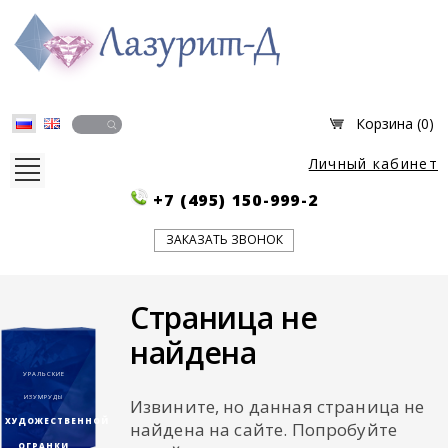
Корзина (
0
)
Личный кабинет
+7 (495) 150-999-2
О НАС
Партнёры
ЗАКАЗАТЬ ЗВОНОК
История компании
Новости
Справочник
Страница не
Изготовление ювелирных изделий
найдена
КАТАЛОГ
УРАЛЬСКИЕ
BlooMStone
ИЗУМРУДЫ
Извините, но данная страница не
Драгоценные камни огранённые
ХУДОЖЕСТВЕННОЙ
Ювелирные изделия
найдена на сайте. Попробуйте
Подарки и сувениры
ОГРАНКИ