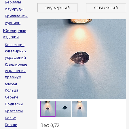
Бериллы
ПРЕДЫДУЩИЙ
СЛЕДУЮЩИЙ
Изумруды
ГАЛЕРЕЯ
Бриллианты
Видеогалерея
Аукцион
Ювелирные
КОНТАКТЫ
изделия
Реквизиты
Коллекция
ювелирных
украшений
Ювелирные
украшения
премиум
класса
Кольца
Серьги
Подвески
Браслеты
Колье
Броши
Вес: 0,72