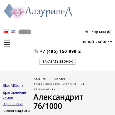
Корзина (
0
)
Личный кабинет
+7 (495) 150-999-2
О НАС
Партнёры
ЗАКАЗАТЬ ЗВОНОК
История компании
Новости
Справочник
ГЛАВНАЯ
КАТАЛОГ
Изготовление ювелирных изделий
ДРАГОЦЕННЫЕ КАМНИ ОГРАНЁННЫЕ
BlooMStone
АЛЕКСАНДРИТЫ
КАТАЛОГ
Драгоценные
Александрит
камни
BlooMStone
76/1000
огранённые
Драгоценные камни огранённые
Ювелирные изделия
Александриты
Подарки и сувениры