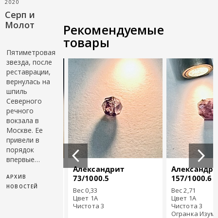
2020
Серп и
Молот
Рекомендуемые
товары
Пятиметровая
звезда, после
реставрации,
вернулась на
шпиль
Северного
речного
вокзала в
Москве. Ее
привели в
порядок
впервые…
андрит
Александрит
Александри
АРХИВ
00.10
73/1000.5
157/1000.6
НОВОСТЕЙ
Вес 0,33
Вес 2,71
Цвет 1A
Цвет 1A
 3
Чистота 3
Чистота 3
а Принцесса
Огранка Изум