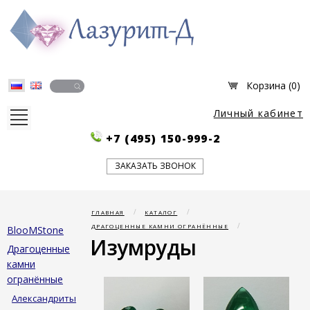
Корзина (
0
)
Личный кабинет
+7 (495) 150-999-2
О НАС
Партнёры
ЗАКАЗАТЬ ЗВОНОК
История компании
Новости
Справочник
ГЛАВНАЯ
КАТАЛОГ
Изготовление ювелирных изделий
ДРАГОЦЕННЫЕ КАМНИ ОГРАНЁННЫЕ
BlooMStone
Изумруды
КАТАЛОГ
Драгоценные
камни
BlooMStone
огранённые
Драгоценные камни огранённые
Ювелирные изделия
Александриты
Подарки и сувениры