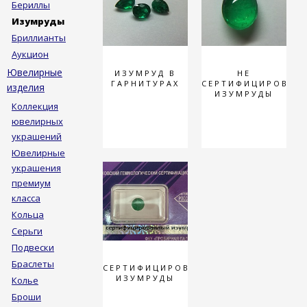
Бериллы
Изумруды
ГАЛЕРЕЯ
Бриллианты
Видеогалерея
Аукцион
Ювелирные
ИЗУМРУД В
НЕ
КОНТАКТЫ
ГАРНИТУРАХ
СЕРТИФИЦИРОВАН
изделия
ИЗУМРУДЫ
Реквизиты
Коллекция
ювелирных
украшений
Ювелирные
украшения
премиум
класса
Кольца
Серьги
Подвески
Браслеты
СЕРТИФИЦИРОВАННЫЕ
ИЗУМРУДЫ
Колье
Броши