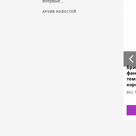
впервые…
АРХИВ НОВОСТЕЙ
Бриллиант Кр.57
Бриллиант Кр.57
Бри
фантазийный
фантазийный
фан
розово-коричневый
розовато-
тем
7/4.4
коричневый 12/47
кор
Вес 0,50
Вес 0,40
Вес 
Огранка Кр-57
Огранка Кр-57
ЗАКАЗАТЬ
ЗАКАЗАТЬ