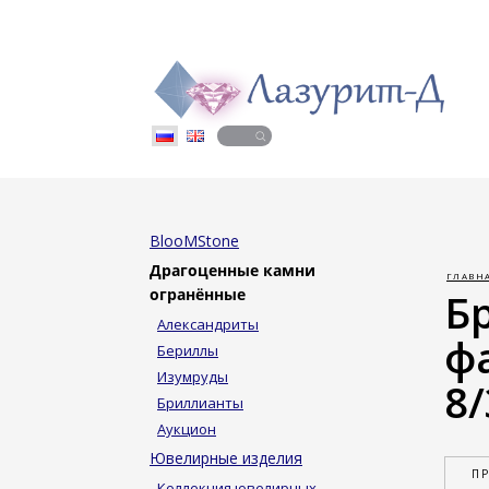
BlooMStone
Драгоценные камни
ГЛАВН
огранённые
Б
Александриты
ф
Бериллы
Изумруды
8/
Бриллианты
Аукцион
Ювелирные изделия
П
Коллекция ювелирных