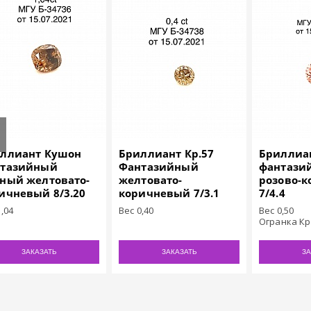
ллиант Кушон
Бриллиант Кр.57
Бриллиан
тазийный
Фантазийный
фантази
ный желтовато-
желтовато-
розово-
ичневый 8/3.20
коричневый 7/3.1
7/4.4
1,04
Вес 0,40
Вес 0,50
Огранка Кр
ЗАКАЗАТЬ
ЗАКАЗАТЬ
ЗА