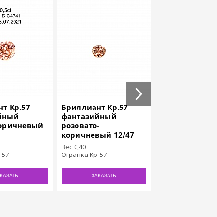
т Кр.57
Бриллиант Кр.57
Бриллиант Ку
йный
фантазийный
фантазийный
коричневый
розовато-
темный желто
коричневый 12/47
коричневый 8/
Вес 0,40
Вес 1,04
-57
Огранка Кр-57
КАЗАТЬ
ЗАКАЗАТЬ
ЗАКАЗАТЬ