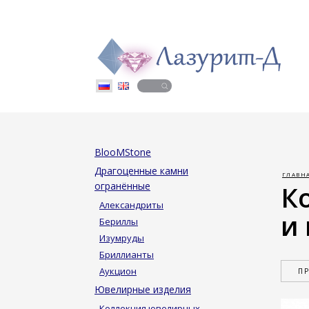
BlooMStone
Драгоценные камни
ГЛАВН
огранённые
К
Александриты
и
Бериллы
Изумруды
Бриллианты
Аукцион
П
Ювелирные изделия
Коллекция ювелирных