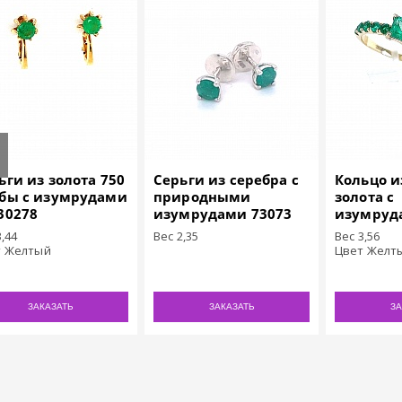
ьги из золота 750
Серьги из серебра с
Кольцо и
бы с изумрудами
природными
золота с
30278
изумрудами 73073
изумруд
3,44
Вес 2,35
Вес 3,56
т Желтый
Цвет Желт
ЗАКАЗАТЬ
ЗАКАЗАТЬ
ЗА