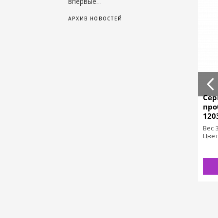
впервые…
АРХИВ НОВОСТЕЙ
Кольцо из желтого
Подвес с
Сер
золота с
александритом
про
изумрудами 70090
74095
120
Вес 3,56
Вес 0,74
Вес 
Цвет Желтый
Цвет Белый
Цве
ЗАКАЗАТЬ
ЗАКАЗАТЬ