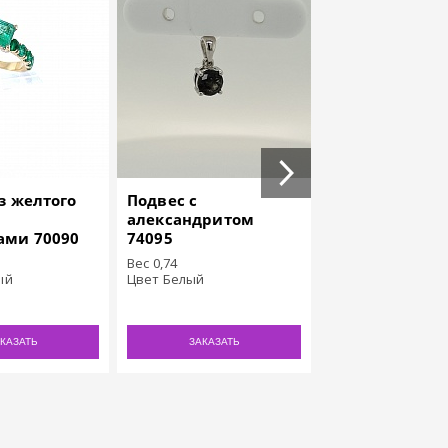
з желтого
Подвес с
Серьги из золо
александритом
пробы с изум
ами 70090
74095
12030278
Вес 0,74
Вес 3,44
ый
Цвет Белый
Цвет Желтый
КАЗАТЬ
ЗАКАЗАТЬ
ЗАКАЗАТЬ